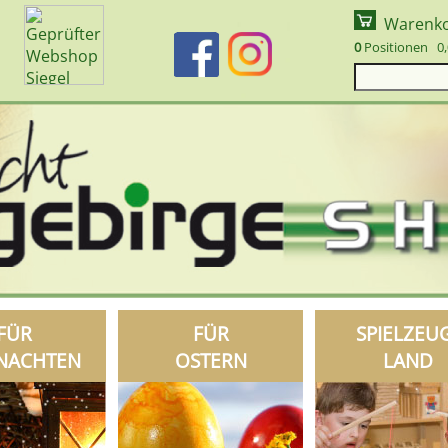
Warenk
0
Positionen 0,
FÜR
FÜR
SPIELZEU
NACHTEN
OSTERN
LAND