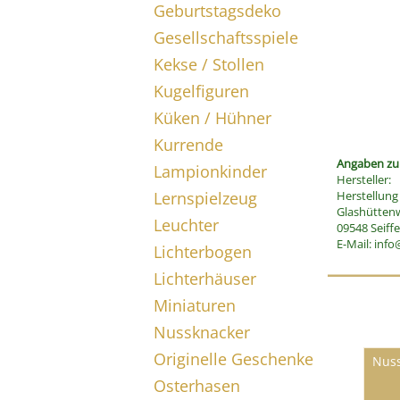
Geburtstagsdeko
Gesellschaftsspiele
Kekse / Stollen
Kugelfiguren
Küken / Hühner
Kurrende
Angaben zur
Lampionkinder
Hersteller:
Lernspielzeug
Herstellun
Glashütten
Leuchter
09548 Seiff
E-Mail:
info
Lichterbogen
Lichterhäuser
Miniaturen
Nussknacker
Originelle Geschenke
Nuss
Osterhasen