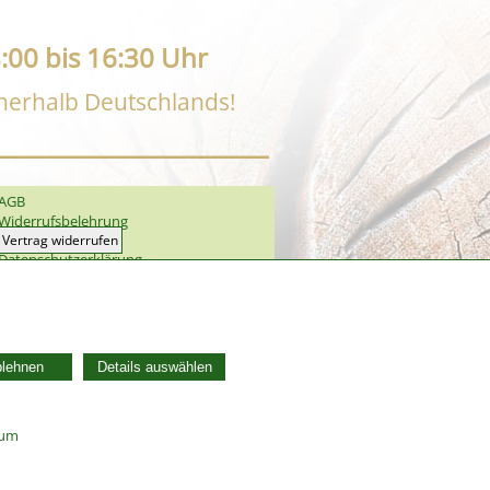
:00 bis 16:30 Uhr
nnerhalb Deutschlands!
AGB
Widerrufsbelehrung
Vertrag widerrufen
Datenschutzerklärung
Zahlung und Versand
Batterieentsorgung
Widerruf Cookie-Einwilligung
blehnen
Details auswählen
sum