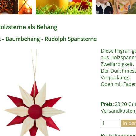
Holzsterne als Behang
t - Baumbehang - Rudolph Spansterne
Diese filigran 
aus Holzspänen
Zweifarbigkeit.
Der Durchmesse
Verpackung).
Oben mit Fade
Preis:
23,20 € (
Versandkosten
Bestellnummer 