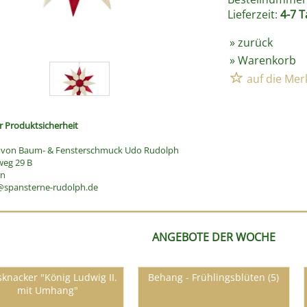
Lieferzeit:
4-7 T
»
zurück
»
Warenkorb
 Produktsicherheit
g von Baum- & Fensterschmuck Udo Rudolph
weg 29 B
en
@spansterne-rudolph.de
ANGEBOTE DER WOCHE
knacker "König Ludwig II.
Behang - Frühlingsblüten (5)
mit Umhang"