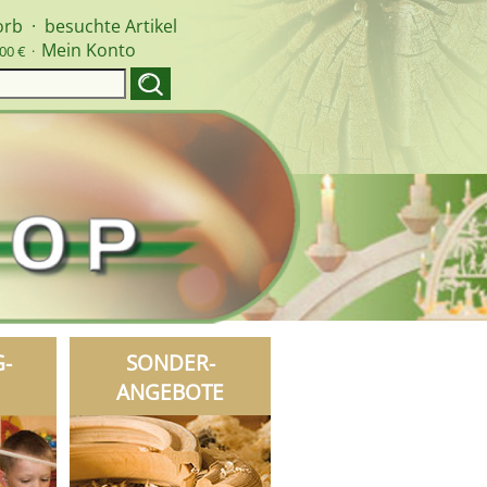
orb
·
besuchte Artikel
Mein Konto
00 € ·
G-
SONDER-
ANGEBOTE