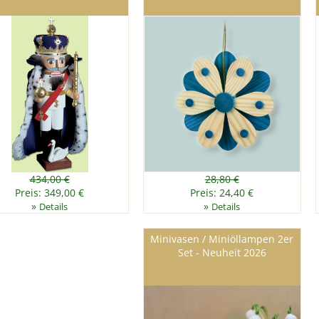
434,00 €
28,80 €
Preis: 349,00 €
Preis: 24,40 €
»
»
Details
Details
Minivasen / Miniöllampen 2er
Set - Neuheit 2026