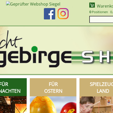
Warenk
0
Positionen 0,
FÜR
FÜR
SPIELZEU
NACHTEN
OSTERN
LAND