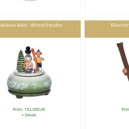
ieldose klein - Winterfreuden
Räucher
Preis: 192,00EUR
Pre
»
Details