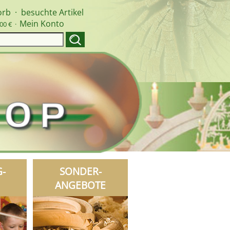
orb
·
besuchte Artikel
Mein Konto
00 € ·
G-
SONDER-
ANGEBOTE