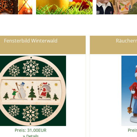
Fensterbild Winterwald
Räucherm
Preis: 31,00EUR
Prei
»
Details