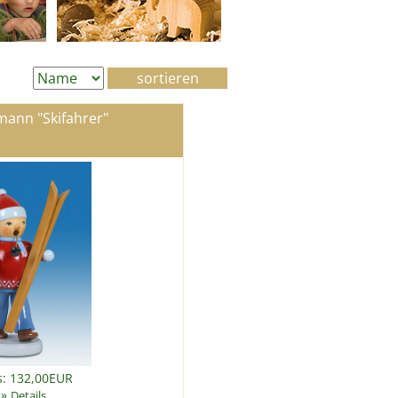
ann "Skifahrer"
s: 132,00EUR
»
Details