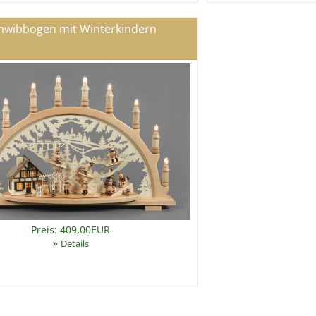
hwibbogen mit Winterkindern
Preis: 409,00EUR
»
Details