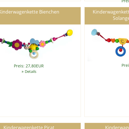
Pre
Kinderwagenkette Bienchen
Kinderwagenkette 
Solange
Pre
Preis: 27,80EUR
»
Details
Kinderwagenkette Pirat
Kinderwage