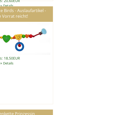
is: 20,60EUR
»
Details
Birds - Auslaufartikel -
 Vorrat reicht!
is: 18,50EUR
»
Details
nkette Prinzessin