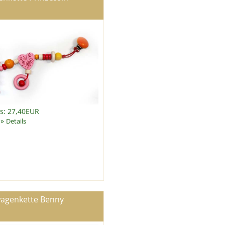
is: 27,40EUR
»
Details
wagenkette Benny