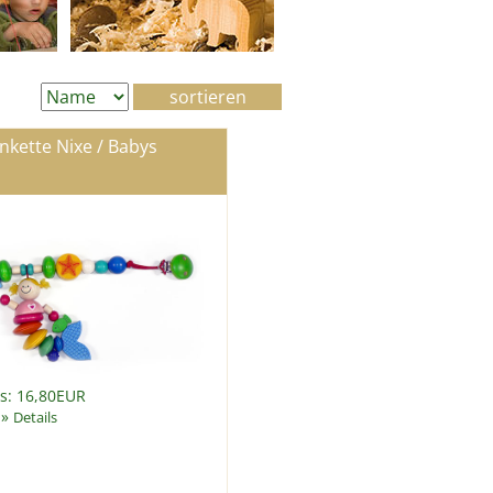
kette Nixe / Babys
is: 16,80EUR
»
Details