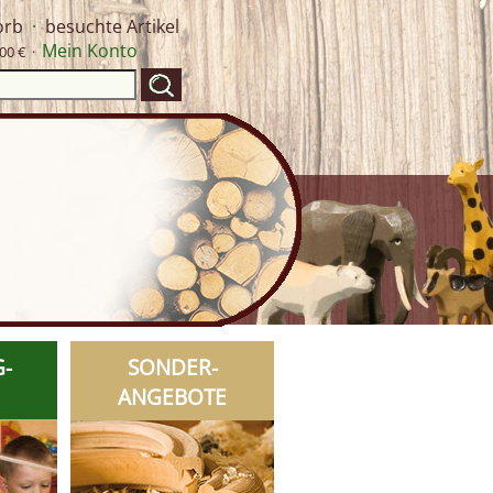
orb
·
besuchte Artikel
Mein Konto
00 € ·
G-
SONDER-
ANGEBOTE