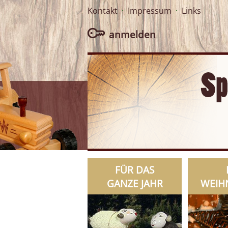
Kontakt
·
Impressum
·
Links
anmelden
FÜR DAS
GANZE JAHR
WEIH