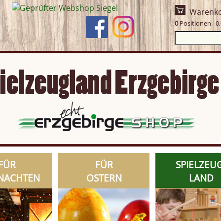
Warenk
0
Positionen 0,
FÜR
FÜR
SPIELZEU
NACHTEN
OSTERN
LAND