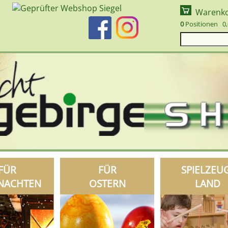
Warenk
0
Positionen 0,
FÜR
FÜR
SPIELZEU
NACHTEN
OSTERN
LAND