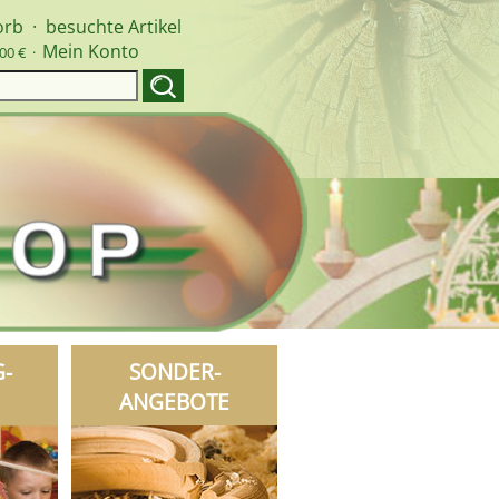
orb
·
besuchte Artikel
Mein Konto
00 € ·
G-
SONDER-
ANGEBOTE