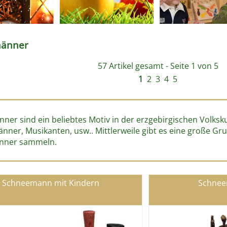
änner
57 Artikel gesamt - Seite 1 von 5
1
2
3
4
5
er sind ein beliebtes Motiv in der erzgebirgischen Volkskun
ner, Musikanten, usw.. Mittlerweile gibt es eine große Gr
nner sammeln.
Schneemann mit Kindern
Schnee