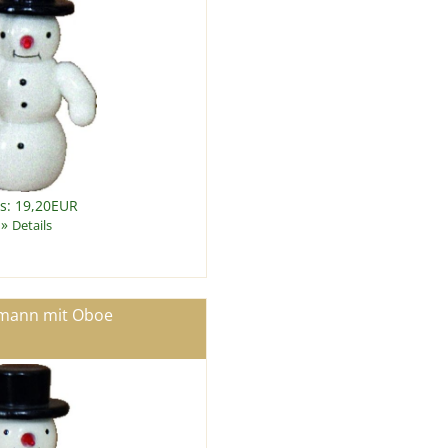
is: 19,20EUR
»
Details
mann mit Oboe