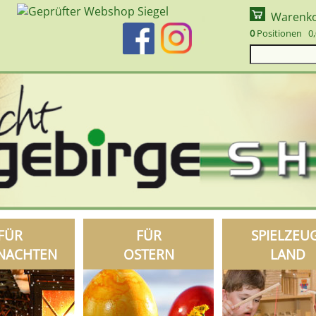
Warenk
0
Positionen 0,
FÜR
FÜR
SPIELZEU
NACHTEN
OSTERN
LAND