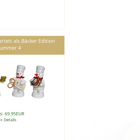
ett als Bäcker Edition
ummer 4
is: 69,95EUR
»
Details