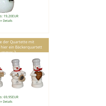
is: 19,20EUR
»
Details
e der Quartette mit
ier ein Bäckerquartett
ummer 2
is: 69,95EUR
»
Details