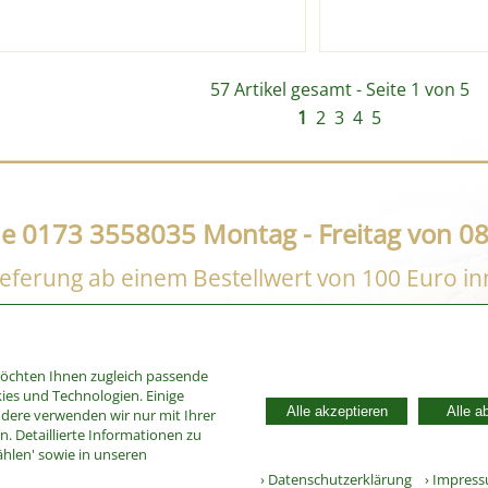
57 Artikel gesamt - Seite 1 von 5
1
2
3
4
5
ne 0173 3558035 Montag - Freitag von 08
eferung ab einem Bestellwert von 100 Euro i
möchten Ihnen zugleich passende
ies und Technologien. Einige
Alle akzeptieren
Alle a
ndere verwenden wir nur mit Ihrer
. Detaillierte Informationen zu
ählen' sowie in unseren
› Datenschutzerklärung
› Impres