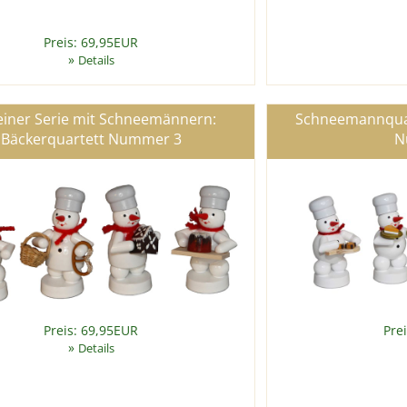
Preis: 69,95EUR
»
Details
einer Serie mit Schneemännern:
Schneemannquart
Bäckerquartett Nummer 3
N
Preis: 69,95EUR
Pre
»
Details