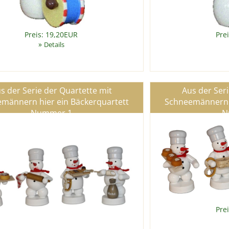
Preis: 19,20EUR
Pre
»
Details
s der Serie der Quartette mit
Aus der Seri
männern hier ein Bäckerquartett
Schneemännern h
Nummer 1
N
Pre