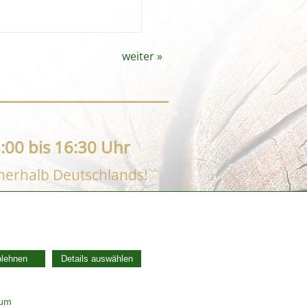
weiter
»
:00 bis 16:30 Uhr
nnerhalb Deutschlands!
AGB
Widerrufsbelehrung
blehnen
Details auswählen
Vertrag widerrufen
Datenschutzerklärung
Zahlung und Versand
sum