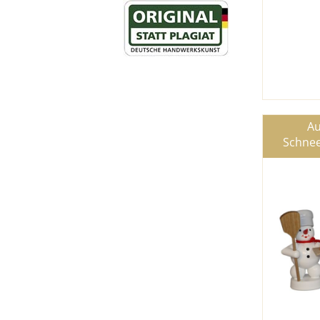
Au
Schnee