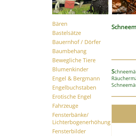
Bären
Schneem
Bastelsätze
Bauernhof / Dörfer
Baumbehang
Bewegliche Tiere
Blumenkinder
S
chneemänn
Engel & Bergmann
Räuchermän
Schneemä
Engelbuchstaben
Erotische Engel
Fahrzeuge
Fensterbänke/
Lichterbogenerhöhung
Fensterbilder