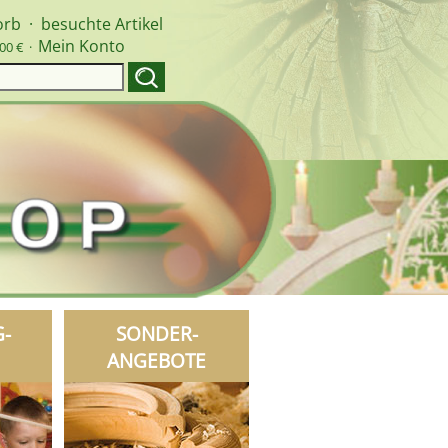
orb
·
besuchte Artikel
Mein Konto
00 € ·
G-
SONDER-
ANGEBOTE