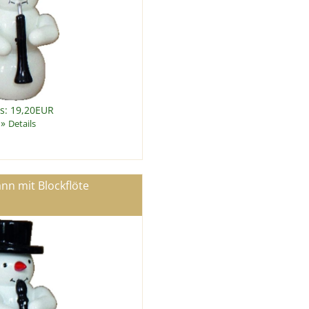
is: 19,20EUR
»
Details
n mit Blockflöte