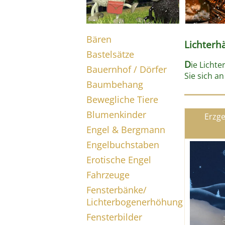
Bären
Lichterh
Bastelsätze
D
ie Licht
Bauernhof / Dörfer
Sie sich an
Baumbehang
Bewegliche Tiere
Blumenkinder
Erzge
Engel & Bergmann
Engelbuchstaben
Erotische Engel
Fahrzeuge
Fensterbänke/
Lichterbogenerhöhung
Fensterbilder