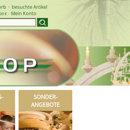
orb
·
besuchte Artikel
Mein Konto
00 € ·
G-
SONDER-
ANGEBOTE