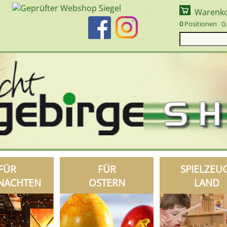
Warenk
0
Positionen 0,
FÜR
FÜR
SPIELZEU
NACHTEN
OSTERN
LAND