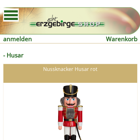
anmelden
Warenkorb
- Husar
Nussknacker Husar rot