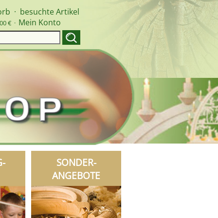
orb
·
besuchte Artikel
Mein Konto
00 € ·
G-
SONDER-
ANGEBOTE