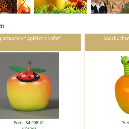
en
parbüchse " Apfel mit Käfer"
Sparbüchse
Preis: 34,00EUR
Pre
»
Details