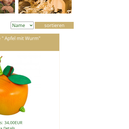
 " Apfel mit Wurm"
is: 34,00EUR
»
Details