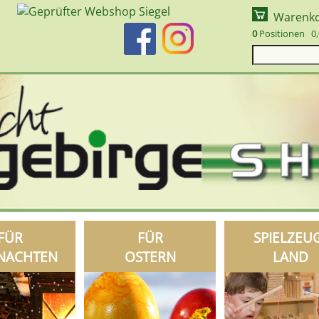
Warenk
0
Positionen 0,
FÜR
FÜR
SPIELZEU
NACHTEN
OSTERN
LAND