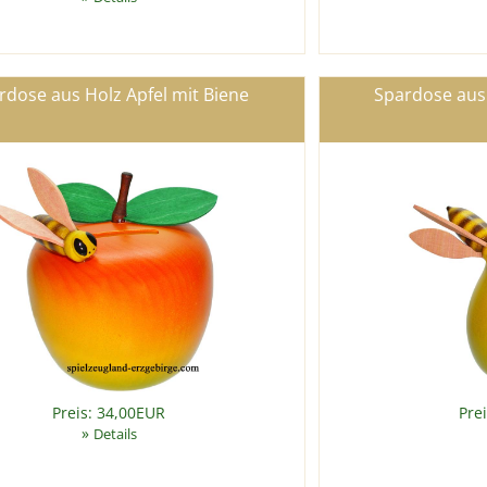
rdose aus Holz Apfel mit Biene
Spardose aus 
Preis: 34,00EUR
Pre
»
Details