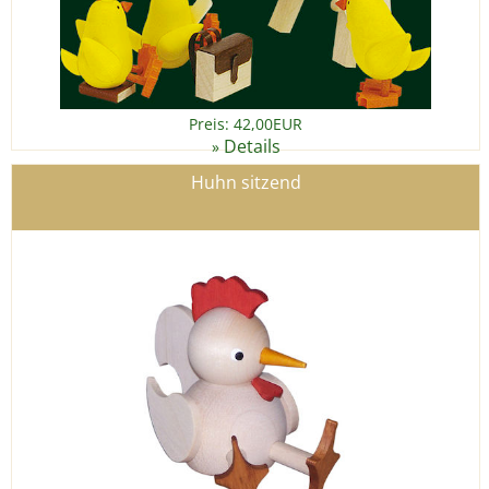
Preis: 42,00EUR
Details
»
Huhn sitzend