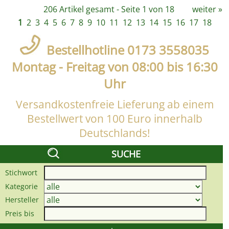
206 Artikel gesamt - Seite 1 von 18
weiter
»
1
2
3
4
5
6
7
8
9
10
11
12
13
14
15
16
17
18
Bestellhotline 0173 3558035
Montag - Freitag von 08:00 bis 16:30
Uhr
Versandkostenfreie Lieferung ab einem
Bestellwert von 100 Euro innerhalb
Deutschlands!
SUCHE
Stichwort
Kategorie
Hersteller
Preis bis