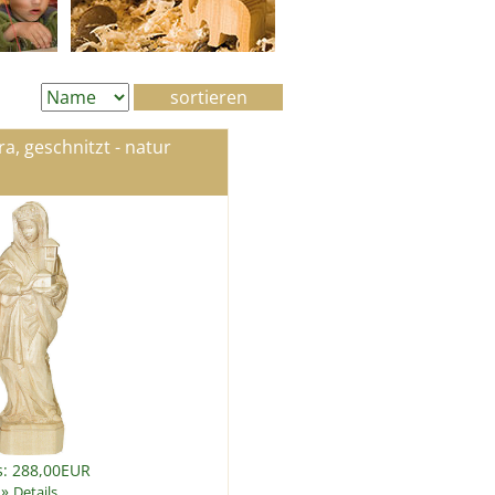
ra, geschnitzt - natur
s: 288,00EUR
»
Details