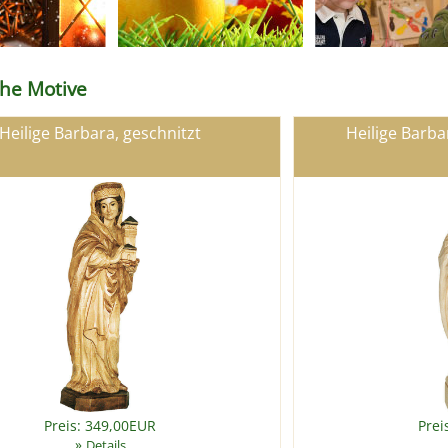
iche Motive
Heilige Barbara, geschnitzt
Heilige Barba
Preis: 349,00EUR
Prei
»
Details