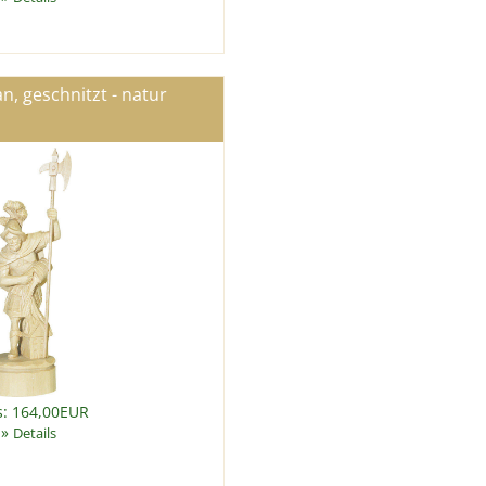
an, geschnitzt - natur
s: 164,00EUR
»
Details