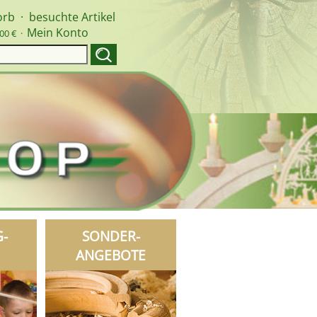
orb
·
besuchte Artikel
Mein Konto
00 € ·
G-
SONDER-
ANGEBOTE