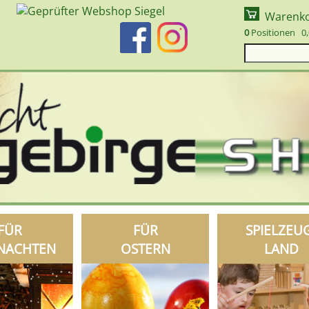
Warenk
0
Positionen 0,
FÜR
FÜR
SPIELZEU
NACHTEN
OSTERN
LAND